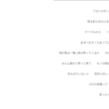
ワタシがずっ
寝る前と出かける
テーブルの上 
あるべきモノとあって
我が家は一番に誰が帰ってくるか その
みんな疲れて帰って来て モノが散
何も出ていないと 意外と出し
ゼロの状態って
使った